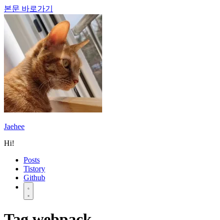
본문 바로가기
Jaehee
Hi!
Posts
Tistory
Github
Tag
webpack