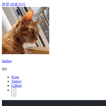
본문 바로가기
Jaehee
Hi!
Posts
Tistory
Github