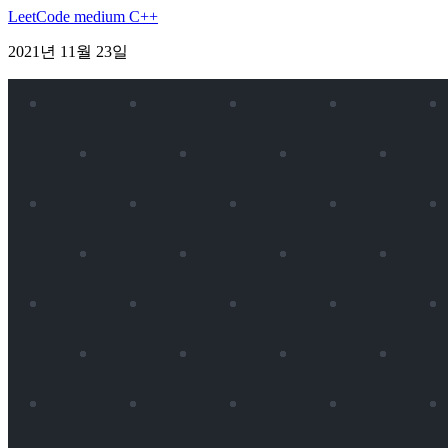
LeetCode
medium
C++
2021년 11월 23일