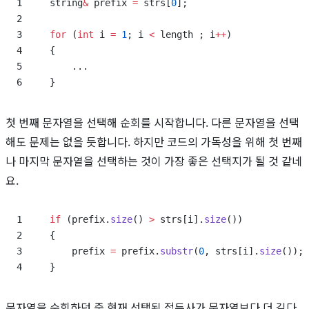
string
&
 prefix 
=
 strs[
0
];
for
 (
int
 i 
=
 1
; i 
<
 length ; i
++
)
{
    ...
}
첫 번째 문자열을 선택해 순회를 시작합니다. 다른 문자열을 선택
해도 문제는 없을 듯합니다. 하지만 코드의 가독성을 위해 첫 번째
나 마지막 문자열을 선택하는 것이 가장 좋은 선택지가 될 것 같네
요.
if
 (prefix.
size
() 
>
 strs[i].
size
())
{
    prefix 
=
 prefix.
substr
(
0
, strs[i].
size
());
}
문자열을 순회하던 중 현재 선택된 접두사가 문자열보다 더 길다